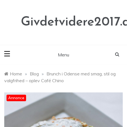
Skip
to
content
Givdetvidere2017.
Menu
Home
»
Blog
»
Brunch i Odense med smag, stil og
valgfrihed – oplev Café Chino
Annonce