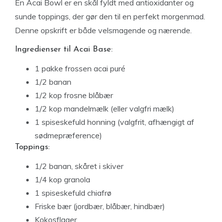
En Acai Bowl er en skål fyldt med antioxidanter og
sunde toppings, der gør den til en perfekt morgenmad.
Denne opskrift er både velsmagende og nærende.
Ingredienser til Acai Base:
1 pakke frossen acai puré
1/2 banan
1/2 kop frosne blåbær
1/2 kop mandelmælk (eller valgfri mælk)
1 spiseskefuld honning (valgfrit, afhængigt af
sødmepræference)
Toppings:
1/2 banan, skåret i skiver
1/4 kop granola
1 spiseskefuld chiafrø
Friske bær (jordbær, blåbær, hindbær)
Kokosflager