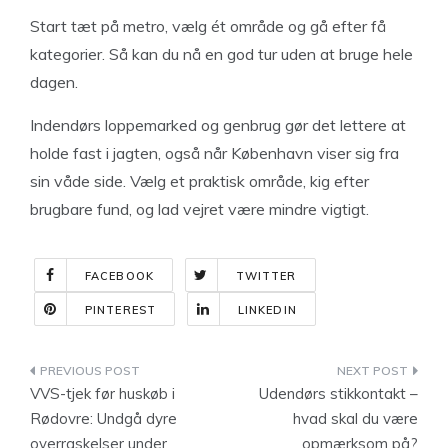
Start tæt på metro, vælg ét område og gå efter få
kategorier. Så kan du nå en god tur uden at bruge hele
dagen.
Indendørs loppemarked og genbrug gør det lettere at
holde fast i jagten, også når København viser sig fra
sin våde side. Vælg et praktisk område, kig efter
brugbare fund, og lad vejret være mindre vigtigt.
FACEBOOK
TWITTER
PINTEREST
LINKEDIN
Indlægsnavigation
VVS-tjek før huskøb i
Udendørs stikkontakt –
Rødovre: Undgå dyre
hvad skal du være
overraskelser under
opmærksom på?