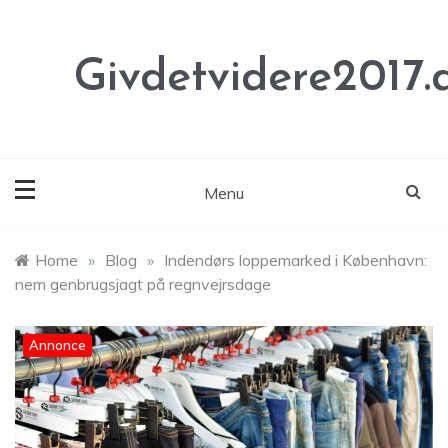
Skip
to
content
Givdetvidere2017.
Menu
Home
»
Blog
»
Indendørs loppemarked i København:
nem genbrugsjagt på regnvejrsdage
Annonce