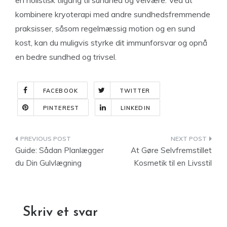
en holistisk tilgang til sundhed og velvære. Ved at
kombinere kryoterapi med andre sundhedsfremmende
praksisser, såsom regelmæssig motion og en sund
kost, kan du muligvis styrke dit immunforsvar og opnå
en bedre sundhed og trivsel.
FACEBOOK
TWITTER
PINTEREST
LINKEDIN
Indlægsnavigation
Guide: Sådan Planlægger
At Gøre Selvfremstillet
du Din Gulvlægning
Kosmetik til en Livsstil
Skriv et svar