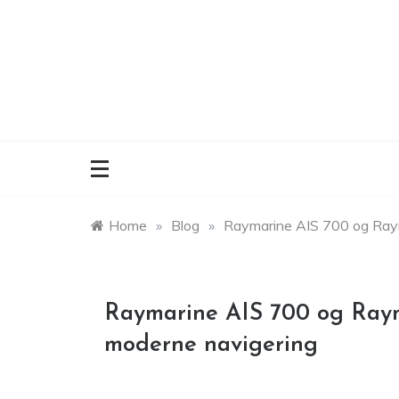
Skip
to
content
Home
»
Blog
»
Raymarine AIS 700 og Raym
Raymarine AIS 700 og Rayma
moderne navigering