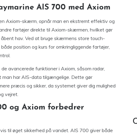
 Raymarine AIS 700 med Axiom
n Axiom-skærm, opnår man en ekstremt effektiv og
ndre fartøjer direkte til Axiom-skærmen, hvilket gør
på åbent hav. Ved at bruge skærmens store touch-
r både position og kurs for omkringliggende fartøjer,
ntrol.
e de avancerede funktioner i Axiom, såsom radar,
t man har AIS-data tilgængelige. Dette gør
 mere præcis og sikker, da systemet giver dig mulighed
g vejret.
0 og Axiom forbedrer
C
is til øget sikkerhed på vandet. AIS 700 giver både