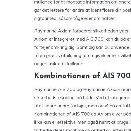
mulighed for at modtage information om andre 
gør det lettere for andre at identificere din posi
sigtbarhed, såsom tåge eller om natten.
Raymarine Axiom forbedrer sikkerheden yderliger
Axiom er integreret med AIS 700, kan du på en 
fartøjer omkring dig. Samtidig kan du anvende
få en præcis afbildning af omgivelserne, hvilket
nogen risiko for kollision.
Kombinationen af AIS 700
Raymarine AIS 700 og Raymarine Axiom repræs
sikkerhedsteknologi på både. Ved at integrere 
til at spore andre fartøjer, men også en omfatt
Kombinationen af AIS 700 og Axiom giver både 
ikke kun er effektivt, men også nemt at bruge, h
forbedre deres maritime sikkerhed og effektivit