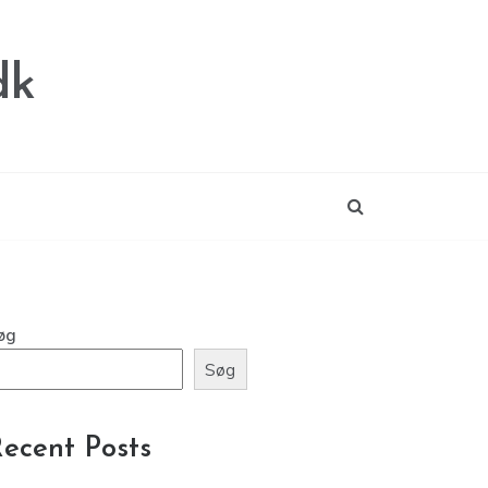
dk
øg
Søg
ecent Posts