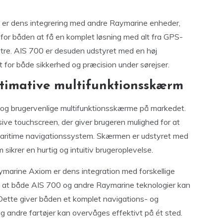
 er dens integrering med andre Raymarine enheder,
for båden at få en komplet løsning med alt fra GPS-
ønstre. AIS 700 er desuden udstyret med en høj
elt for både sikkerhed og præcision under sørejser.
timative multifunktionsskærm
og brugervenlige multifunktionsskærme på markedet.
sive touchscreen, der giver brugeren mulighed for at
s maritime navigationssystem. Skærmen er udstyret med
krer en hurtig og intuitiv brugeroplevelse.
marine Axiom er dens integration med forskellige
, at både AIS 700 og andre Raymarine teknologier kan
Dette giver båden et komplet navigations- og
og andre fartøjer kan overvåges effektivt på ét sted.